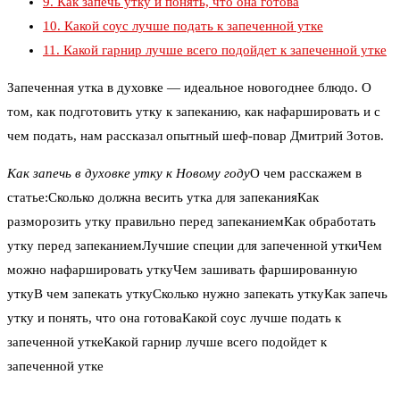
9.
Как запечь утку и понять, что она готова
10.
Какой соус лучше подать к запеченной утке
11.
Какой гарнир лучше всего подойдет к запеченной утке
Запеченная утка в духовке — идеальное новогоднее блюдо. О
том, как подготовить утку к запеканию, как нафаршировать и с
чем подать, нам рассказал опытный шеф-повар Дмитрий Зотов.
Как запечь в духовке утку к Новому году
О чем расскажем в
статье:Сколько должна весить утка для запеканияКак
разморозить утку правильно перед запеканиемКак обработать
утку перед запеканиемЛучшие специи для запеченной уткиЧем
можно нафаршировать уткуЧем зашивать фаршированную
уткуВ чем запекать уткуСколько нужно запекать уткуКак запечь
утку и понять, что она готоваКакой соус лучше подать к
запеченной уткеКакой гарнир лучше всего подойдет к
запеченной утке