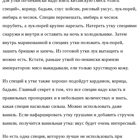
для утки по-пекински надо взять китайскую смесь «Пять
специй», корицу, бадьян, соус хойсин, рисовый уксус, лук-порей,
имбирь и чеснок. Специи перемешать, имбирь и чеснок
порубить, а лук-порей крупно нарезать. Натереть утку специями
снаружи и внутри и оставить на ночь в холодильнике. Затем
внутрь маринованной в специях утки положить лук-порей,
зашить брюшко и запечь. Из готовой утки лук вытащить и
можно есть. Кстати, раньше уткой по-пекински кормили
императоров: мясо выкидывали, ели только хрустящую кожу.
Из специй к утке также хорошо подойдут кардамон, корица,
бадьян. Главный секрет в том, что все специи надо класть в
правильных пропорциях и в небольших количествах и знать,
какая специя насколько сильна. Можно использовать даже
ваниль. Если нафаршировать утку грушами и добавить стручок
ванили, получится ванильная утка: вкус будет очень интересный.
Но есть одна специя, которую лучше не использовать при