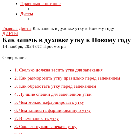
Правильное питание
Диеты
Главная
Диеты
Как запечь в духовке утку к Новому году
ДИЕТЫ
Как запечь в духовке утку к Новому году
14 ноября, 2024
611
Просмотры
Содержание
1.
Сколько должна весить утка для запекания
2.
Как разморозить утку правильно перед запеканием
3.
Как обработать утку перед запеканием
4.
Лучшие специи для запеченной утки
5.
Чем можно нафаршировать утку
6.
Чем зашивать фаршированную утку
7.
В чем запекать утку
8.
Сколько нужно запекать утку