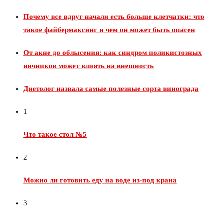
Почему все вдруг начали есть больше клетчатки: что
такое файбермаксинг и чем он может быть опасен
От акне до облысения: как синдром поликистозных
яичников может влиять на внешность
Диетолог назвала самые полезные сорта винограда
1
Что такое стол №5
2
Можно ли готовить еду на воде из‑под крана
3