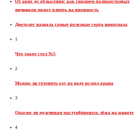
От акне до облысения: как синдром поликистозных
яичников может влиять на внешность
Диетолог назвала самые полезные сорта винограда
1
Что такое стол №5
2
Можно ли готовить еду на воде из‑под крана
3
Опасно ли мужчинам мастурбировать лёжа на животе
4