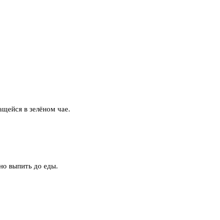
щейся в зелёном чае.
но выпить до еды.