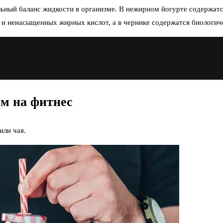
альный баланс жидкости в организме. В нежирном йогурте содерж
в и ненасыщенных жирных кислот, а в чернике содержатся биологич
ом на фитнес
или чая.