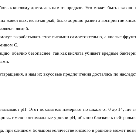
бовь к кислому досталась нам от предков. Это может быть связано
их животных, включая рыб, было хорошо развито восприятие кисло
включая людей.
огут вырабатывать этот витамин самостоятельно, а кислые фрукты
амином С.
ю, обычно безопаснее, так как кислота убивает вредные бактери
ными.
отвращения, а нам их вкусовые предпочтения достались по наследст
называют pH. Этот показатель измеряют по шкале от 0 до 14, где 
кровь, имеют оптимальные уровни pH, обычно близкие к нейтральн
да, при слишком большом количестве кислого в рационе может воз