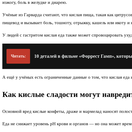
изжогу, боль в желудке и диарею.
Учёные из Гарварда считают, что кислая пища, такая как цитрус
пищевод и вызывает боль, тошноту, отрыжку, кашель или икоту и 
У людей с гастритом кислая еда также может спровоцировать уху
10 деталей в фильме «Форрест Гамп», которы
Читать:
А ещё у учёных есть ограниченные данные о том, что кислая еда и
Как кислые сладости могут навреди
Основной вред кислые конфеты, драже и мармелад наносят полости
Еда не снижает уровень pH крови и органов — но она может врем