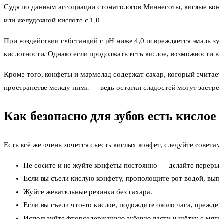
Судя по данным ассоциации стоматологов Миннесоты, кислые конфе
или желудочной кислоте с 1,0.
При воздействии субстанций с pH ниже 4,0 повреждается эмаль з
кислотности. Однако если продолжать есть кислое, возможности 
Кроме того, конфеты и мармелад содержат сахар, который считае
пространстве между ними — ведь остатки сладостей могут застрев
Как безопасно для зубов есть кислое
Есть всё же очень хочется съесть кислых конфет, следуйте совет
Не сосите и не жуйте конфеты постоянно — делайте перерыв
Если вы съели кислую конфету, прополощите рот водой, вып
Жуйте жевательные резинки без сахара.
Если вы съели что-то кислое, подождите около часа, прежд
Используйте фторсодержащую зубную пасту и щётку с мягк