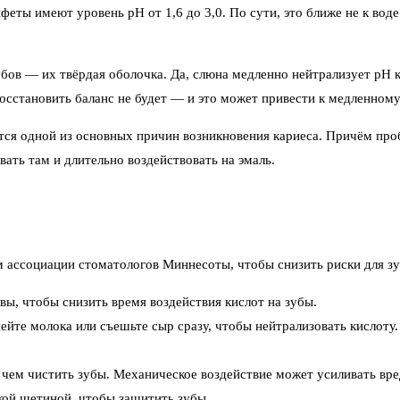
ты имеют уровень pH от 1,6 до 3,0. По сути, это ближе не к воде 
убов — их твёрдая оболочка. Да, слюна медленно нейтрализует pH 
восстановить баланс не будет — и это может привести к медленном
тся одной из основных причин возникновения кариеса. Причём пробл
ать там и длительно воздействовать на эмаль.
ам ассоциации стоматологов Миннесоты, чтобы снизить риски для зу
ы, чтобы снизить время воздействия кислот на зубы.
ейте молока или съешьте сыр сразу, чтобы нейтрализовать кислоту.
е чем чистить зубы. Механическое воздействие может усиливать вре
ой щетиной, чтобы защитить зубы.