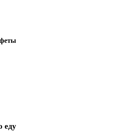
нфеты
 еду