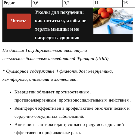
Редис
0,6
0,2
11
16
Уколы для похудения:
как питаться, чтобы не
Читать:
терять мышцы и не
навредить здоровью
По данным Государственного института
сельскохозяйственных исследований Франции (INRA)
* Суммарное содержание 4 флавоноидов: кверцетина,
кемпферола, апигенина и лютеолина.
Кверцетин обладает противоотечным,
противоаллергенным, противовоспалительным действием.
Кемпферол эффективен в профилактике онкологических и
сердечно-сосудистых заболеваний.
Апигенин – антиоксидант, согласно ряду исследований
эффективен в профилактике рака.