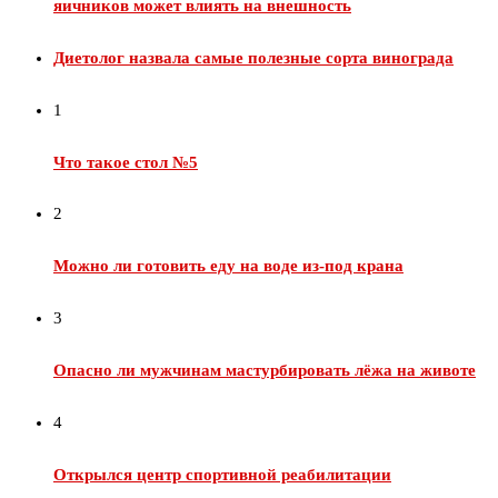
яичников может влиять на внешность
Диетолог назвала самые полезные сорта винограда
1
Что такое стол №5
2
Можно ли готовить еду на воде из‑под крана
3
Опасно ли мужчинам мастурбировать лёжа на животе
4
Открылся центр спортивной реабилитации