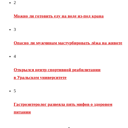
2
Можно ли готовить еду на воде из‑под крана
3
Опасно ли мужчинам мастурбировать лёжа на животе
4
Открылся центр спортивной реабилитации
в Уральском университете
5
Гастроэнтеролог развеяла пять мифов о здоровом
питании