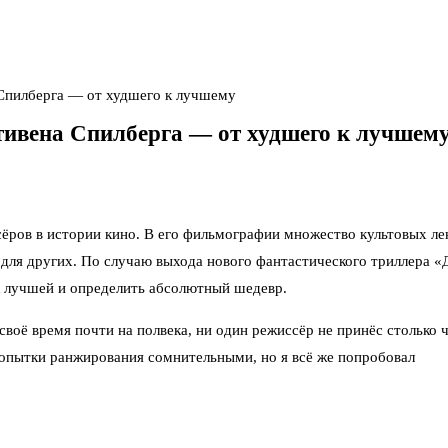
 Спилберга — от худшего к лучшему
тивена Спилберга — от худшего к лучшем
ёров в истории кино. В его фильмографии множество культовых лен
для других. По случаю выхода нового фантастического триллера «Д
к лучшей и определить абсолютный шедевр.
воё время почти на полвека, ни один режиссёр не принёс столько 
попытки ранжирования сомнительными, но я всё же попробовал