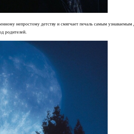
венному непростому детству и смягчает печаль самым узнаваемым 
од родителей.