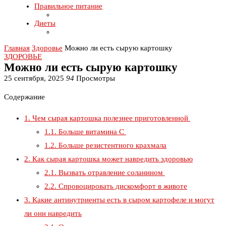
Правильное питание
Диеты
Главная
Здоровье
Можно ли есть сырую картошку
ЗДОРОВЬЕ
Можно ли есть сырую картошку
25 сентября, 2025
94
Просмотры
Содержание
1.
Чем сырая картошка полезнее приготовленной
1.1.
Больше витамина С
1.2.
Больше резистентного крахмала
2.
Как сырая картошка может навредить здоровью
2.1.
Вызвать отравление соланином
2.2.
Спровоцировать дискомфорт в животе
3.
Какие антинутриенты есть в сыром картофеле и могут
ли они навредить