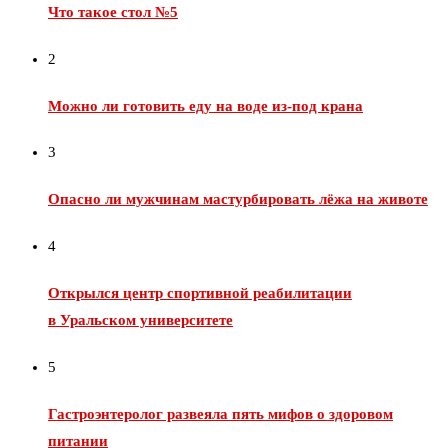
Что такое стол №5
2
Можно ли готовить еду на воде из‑под крана
3
Опасно ли мужчинам мастурбировать лёжа на животе
4
Открылся центр спортивной реабилитации
в Уральском университете
5
Гастроэнтеролог развеяла пять мифов о здоровом
питании