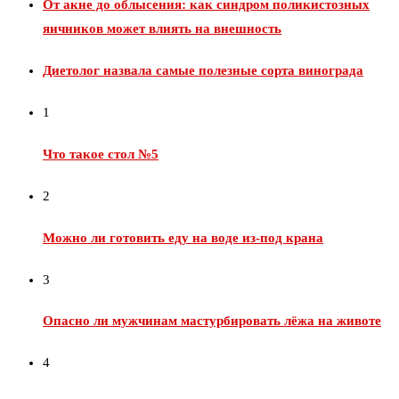
От акне до облысения: как синдром поликистозных
яичников может влиять на внешность
Диетолог назвала самые полезные сорта винограда
1
Что такое стол №5
2
Можно ли готовить еду на воде из‑под крана
3
Опасно ли мужчинам мастурбировать лёжа на животе
4